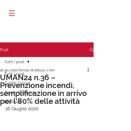
Post
Tutti i post
16 giu 2020
Tempo di lettura: 1 min
Tutti i post
UMAN24 n.36 –
Zenith Group
Prevenzione incendi,
semplificazione in arrivo
Zenith Sicurezza
per l'80% delle attività
UMAN24
16 Giugno 2020