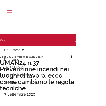
Post
Tutti i post
7 set 2020
Tempo di lettura: 2 min
Tutti i post
UMAN24 n.37 –
Zenith Group
Prevenzione incendi nei
luoghi di lavoro, ecco
Zenith Sicurezza
come cambiano le regole
UMAN24
tecniche
7 Settembre 2020